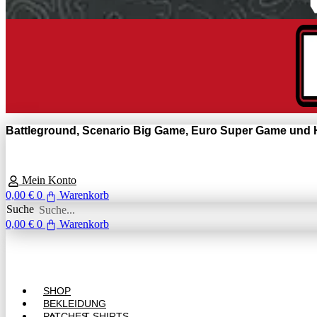
Battleground, Scenario Big Game, Euro Super Game und H
Mein Konto
0,00
€
0
Warenkorb
Suche
0,00
€
0
Warenkorb
Main
SHOP
Menu
BEKLEIDUNG
PATCHES
T-SHIRTS